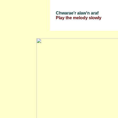
Chwarae'r alaw'n araf
Play the melody slowly