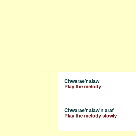
Chwarae'r alaw
Play the melody
Chwarae'r alaw'n araf
Play the melody slowly