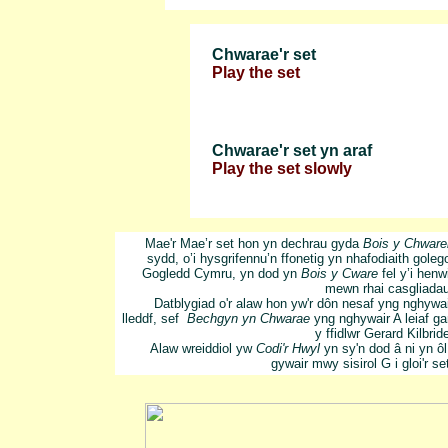
Chwarae'r set
Play the set
Chwarae'r set yn araf
Play the set slowly
Mae'r Mae’r set hon yn dechrau gyda
Bois y Chware
sydd, o’i hysgrifennu’n ffonetig yn nhafodiaith goleg
Gogledd Cymru, yn dod yn
Bois y Cware
fel y’i henw
mewn rhai casgliadau
Datblygiad o'r alaw hon yw'r dôn nesaf yng nghywa
lleddf, sef
Bechgyn yn Chwarae
yng nghywair A leiaf g
y ffidlwr Gerard Kilbrid
Alaw wreiddiol yw
Codi'r Hwyl
yn sy'n dod â ni yn ôl
gywair
mwy sisirol G
i gloi'r se