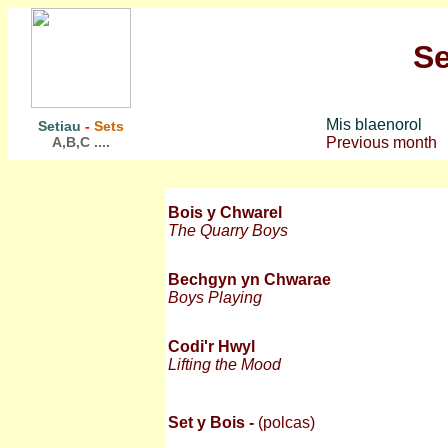
Se
Mis blaenorol
Setiau
-
Sets
A,B,C ....
Previous month
Bois y Chwarel
The Quarry Boys
Bechgyn yn Chwarae
Boys Playing
Codi'r Hwyl
Lifting the Mood
Set y Bois -
(polcas)