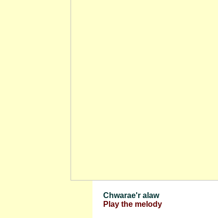
Chwarae'r alaw
Play the melody