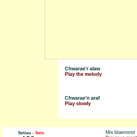
Chwarae'r alaw
Play the melody
Chwarae'n araf
Play slowly
Mis blaenorol
Setiau
-
Sets